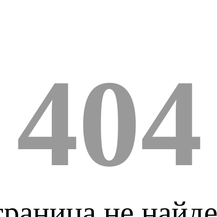
404
раница не найд